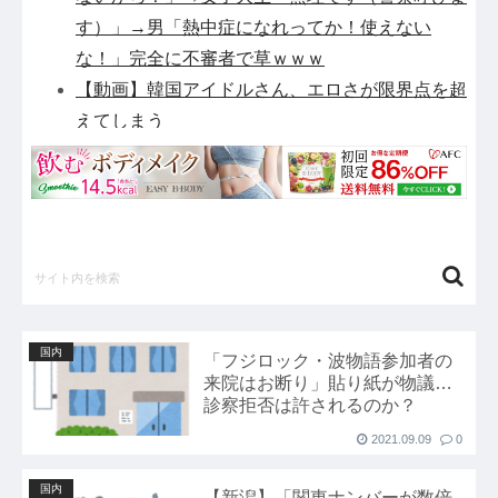
す）」→男「熱中症になれってか！使えない
な！」完全に不審者で草ｗｗｗ
【動画】韓国アイドルさん、エロさが限界点を超
えてしまう
邦キチ、 あの「新劇場版☆ケロロ軍曹」回
【疑問】スポーツ漫画で退部する奴が「俺たちは
楽しくやりたかったんだよ」って言い出す理由ｗ
ｗｗｗｗ他
【パシフィック・リム】MODEROID「ジプシ
ー・デンジャー」プラモデル【10日予約開始】
他
国内
「フジロック・波物語参加者の
謎の勢力「AI発展したらお前らは皆クビになる
来院はお断り」貼り紙が物議…
わ」→未だかつてAIのせいで失業したG民が0人
診察拒否は許されるのか？
の理由他
2021.09.09
0
前輪が2輪あるバイクｗｗｗｗｗｗｗｗｗ他
国内
【セ順位】虎=兎-====//====燕星===竜=鯉
【新潟】「関東ナンバーが数倍