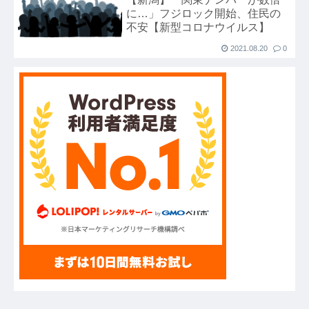
に…」フジロック開始、住民の
【8/7】他
不安【新型コロナウイルス】
ハードオフに売っていた4万4000円のフィギュア
2021.08.20
0
がヤバすぎるｗｗｗｗｗｗ「こんな高いの？ｗ
ｗ」「逆に超安い」
【GIF】JSのカンチョーワロタ
【衝撃】報酬100万円超の治験募集がこちらｗｗ
ｗｗｗ(※画像あり)
【愕然】白のクラウン俺氏、高速道路左車線を制
限速度で走った結果wwwwwwwwwwww
【悲報】佐藤輝明・・・２軍でも盛大にやらかす
←あまり悲しませないでくれ