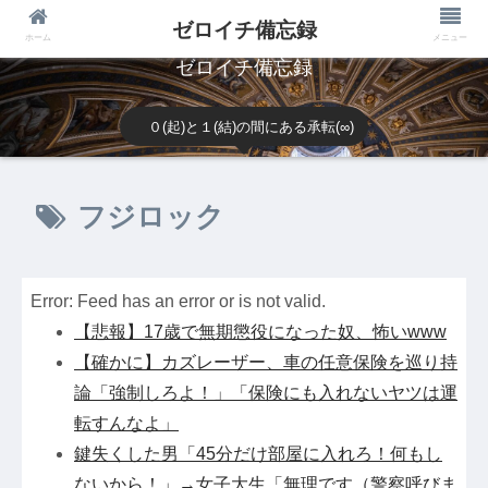
ゼロイチ備忘録
ホーム
メニュー
ゼロイチ備忘録
０(起)と１(結)の間にある承転(∞)
フジロック
Error: Feed has an error or is not valid.
【悲報】17歳で無期懲役になった奴、怖いwww
【確かに】カズレーザー、車の任意保険を巡り持
論「強制しろよ！」「保険にも入れないヤツは運
転すんなよ」
鍵失くした男「45分だけ部屋に入れろ！何もし
ないから！」→女子大生「無理です（警察呼びま