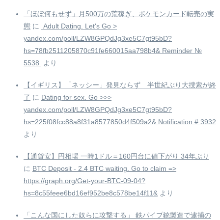
「ほぼ何もせず」月500万の荒稼ぎ、ポケモンカード転売の実
態
に
️ Adult Dating. Let's Go >
yandex.com/poll/LZW8GPQdJg3xe5C7gt95bD?
hs=78fb2511205870c91fe660015aa798b4& Reminder №
5538 ️
より
【イギリス】「ネッシー」発見ならず 半世紀ぶり大捜索が終
了
に
Dating for sex. Go >>>
yandex.com/poll/LZW8GPQdJg3xe5C7gt95bD?
hs=225f08fcc88a8f31a8577850d4f509a2& Notification # 3932
より
【通貨安】円相場 一時1ドル＝160円台に値下がり 34年ぶり
に
BTC Deposit - 2.4 BTC waiting. Go to claim =>
https://graph.org/Get-your-BTC-09-04?
hs=8c55feee6bd16ef952be8c578be14f11&
より
「こんな国にした奴らに攻撃する」 鉄パイプ銃製造で逮捕の