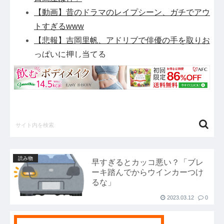
【動画】昔のドラマのレイプシーン、ガチでアウ
トすぎるwww
【悲報】吉岡里帆、アドリブで俳優の手を取りお
っぱいに押し当てる
「ソウルライクの恋愛ゲーム作りました！フリー
ゲームです」→女の子と会話して「弱攻撃」「強
攻撃」「パリィ」「ローリング」を選ぶガチでダ
ークソウルなんだがｗｗｗｗｗ他
【緊急】パチンコ屋のカードみたいなやつ拾った
んやが…他
ETCの事をイーティーシーってゆってる奴がい
読み物
早すぎるとカッコ悪い？「ブレ
たｗｗｗｗｗｗｗ他
ーキ踏んでからウインカーつけ
『さわらないで小手指くん』最新16巻まですべ
るな」
て「50％ポイント還元」セール！5,280円分返っ
2023.03.12
0
てくる！マッサージで女の子が理性崩壊！アニメ
化された過激なお色気ラブコメ他