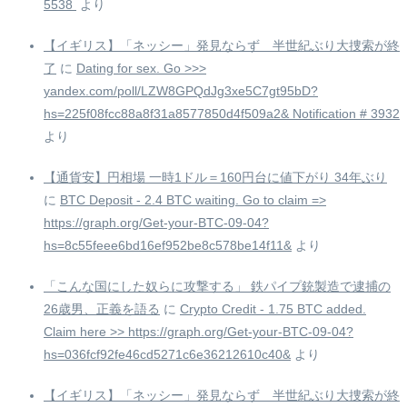
5538 ️
より
【イギリス】「ネッシー」発見ならず 半世紀ぶり大捜索が終
了
に
Dating for sex. Go >>>
yandex.com/poll/LZW8GPQdJg3xe5C7gt95bD?
hs=225f08fcc88a8f31a8577850d4f509a2& Notification # 3932
より
【通貨安】円相場 一時1ドル＝160円台に値下がり 34年ぶり
に
BTC Deposit - 2.4 BTC waiting. Go to claim =>
https://graph.org/Get-your-BTC-09-04?
hs=8c55feee6bd16ef952be8c578be14f11&
より
「こんな国にした奴らに攻撃する」 鉄パイプ銃製造で逮捕の
26歳男、正義を語る
に
Crypto Credit - 1.75 BTC added.
Claim here >> https://graph.org/Get-your-BTC-09-04?
hs=036fcf92fe46cd5271c6e36212610c40&
より
【イギリス】「ネッシー」発見ならず 半世紀ぶり大捜索が終