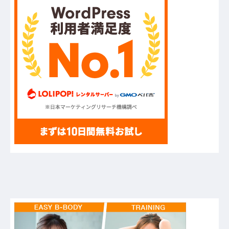
フジテレビが金の卵を産む鶏を自ら絞め殺した模
様、社運を賭けたドル箱コンテンツが御蔵入りに
なってしまい……他
ハードオフに売っていた4万4000円のフィギュア
がヤバすぎるｗｗｗｗｗｗ「こんな高いの？ｗ
ｗ」「逆に超安い」
【GIF】JSのカンチョーワロタ
【衝撃】報酬100万円超の治験募集がこちらｗｗ
ｗｗｗ(※画像あり)
【愕然】白のクラウン俺氏、高速道路左車線を制
限速度で走った結果wwwwwwwwwwww
【悲報】佐藤輝明・・・２軍でも盛大にやらかす
←あまり悲しませないでくれ