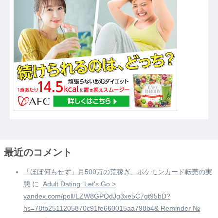
最近のコメント
「ほぼ何もせず」月500万の荒稼ぎ、ポケモンカード転売の実
態
に
️ Adult Dating. Let's Go >
yandex.com/poll/LZW8GPQdJg3xe5C7gt95bD?
hs=78fb2511205870c91fe660015aa798b4& Reminder №