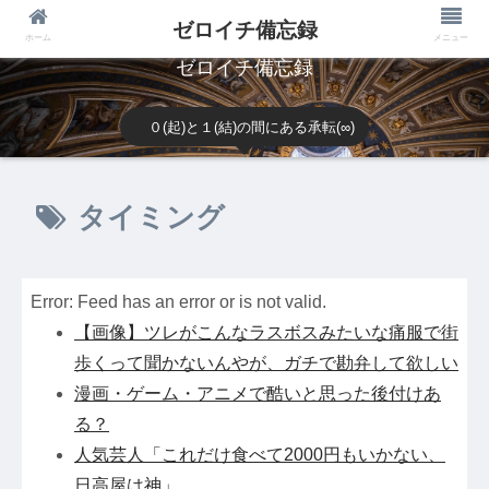
ゼロイチ備忘録
ホーム
メニュー
ゼロイチ備忘録
０(起)と１(結)の間にある承転(∞)
タイミング
Error: Feed has an error or is not valid.
【画像】ツレがこんなラスボスみたいな痛服で街
歩くって聞かないんやが、ガチで勘弁して欲しい
漫画・ゲーム・アニメで酷いと思った後付けあ
る？
人気芸人「これだけ食べて2000円もいかない、
日高屋は神」