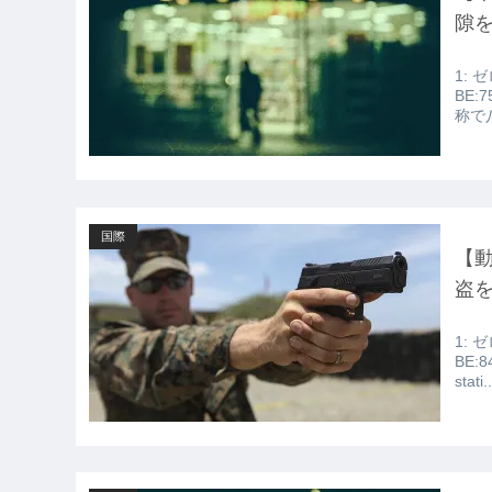
いの？ｗｗ」「逆に超安い」
隙
【GIF】JSのカンチョーワロタ
1: ゼ
【衝撃】報酬100万円超の治験募集が
BE:
称で
【愕然】白のクラウン俺氏、高速道
wwwwwwwwwwww
【悲報】佐藤輝明・・・２軍でも盛
国際
【
盗
1: ゼ
BE:8
stati..