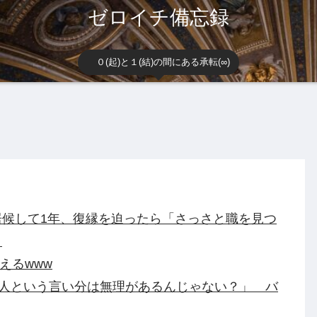
ゼロイチ備忘録
０(起)と１(結)の間にある承転(∞)
候して1年、復縁を迫ったら「さっさと職を見つ
。
えるwww
別人という言い分は無理があるんじゃない？」 バ