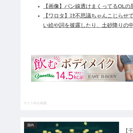
【画像】パン線透けまくってるOLの尻
【ワロタ】ｴｾ不思議ちゃんこじらせ
い絵や詞を披露したり、土砂降りの
ｗ
衆院選でほぼ全ての野党「消費税減
費税減税やめろ！！財源はどうする
【衝撃】清水アキラさんの息子・清
「いじめ」「暴行」被害告発・・・
【アルカナディア】「ヴェルルッタ First
プラモデル【11時予約開始】他
【悲報】NHK、フジテレビの仲間入
UEFAとFIFAの争いが完全に泥沼
情勢に……他
国内
ハードオフに売っていた4万4000
【