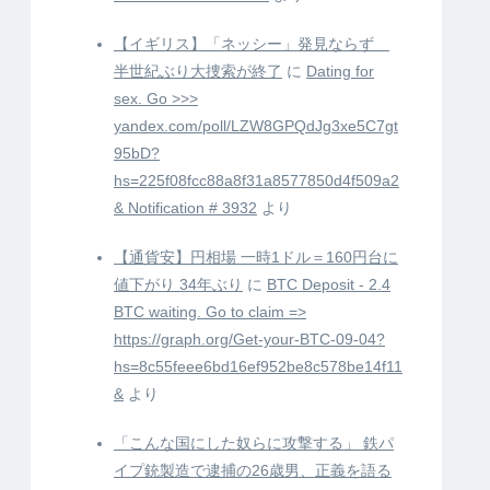
【イギリス】「ネッシー」発見ならず
半世紀ぶり大捜索が終了
に
Dating for
sex. Go >>>
yandex.com/poll/LZW8GPQdJg3xe5C7gt
95bD?
hs=225f08fcc88a8f31a8577850d4f509a2
& Notification # 3932
より
【通貨安】円相場 一時1ドル＝160円台に
値下がり 34年ぶり
に
BTC Deposit - 2.4
BTC waiting. Go to claim =>
https://graph.org/Get-your-BTC-09-04?
hs=8c55feee6bd16ef952be8c578be14f11
&
より
「こんな国にした奴らに攻撃する」 鉄パ
イプ銃製造で逮捕の26歳男、正義を語る