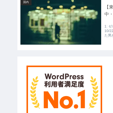
国内
【
中
1: ゼ
10/
た男