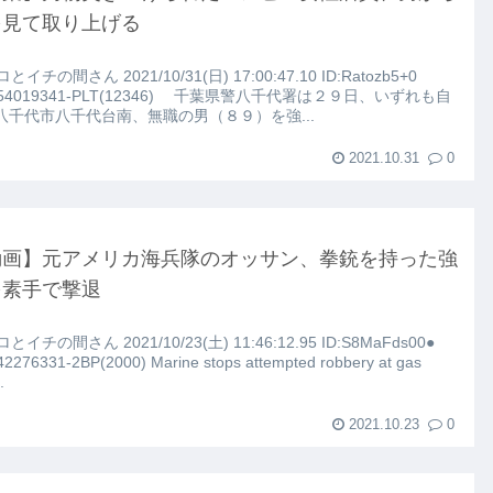
を見て取り上げる
ロとイチの間さん 2021/10/31(日) 17:00:47.10 ID:Ratozb5+0
こちらｗｗｗｗｗ(※画像あり)
754019341-PLT(12346) 千葉県警八千代署は２９日、いずれも自
八千代市八千代台南、無職の男（８９）を強...
路左車線を制限速度で走った結果
2021.10.31
0
大にやらかす←あまり悲しませないでくれ
動画】元アメリカ海兵隊のオッサン、拳銃を持った強
を素手で撃退
ロとイチの間さん 2021/10/23(土) 11:46:12.95 ID:S8MaFds00●
42276331-2BP(2000) Marine stops attempted robbery at gas
.
2021.10.23
0