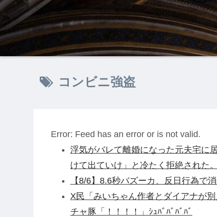
コンビニ強盗
Error: Feed has an error or is not valid.
浮気がバレて離婚になった元夫宅に居
けて出ていけ」と冷たく拒絶された
【8/6】8.6秒バズーカ、反日行為で消
X民「みいちゃん作者とダイアナが
チャ豚「！！！！」ｼｭﾊﾞﾊﾞﾊﾞﾊﾞ