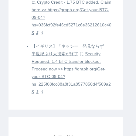
に
Crypto Credit - 1.75 BTC added. Claim
here >> https://graph.org/Get-your-BTC-
09-04?
hs=036fcf92fe46cd5271c6e36212610c40
&
より
【イギリス】「ネッシー」発見ならず
半世紀ぶり大捜索が終了
に
Security
Required: 1.4 BTC transfer blocked.
Proceed now >> https://graph.org/Get-
your-BTC-09-04?
hs=225f08fcc88a8f31a8577850d4f509a2
&
より