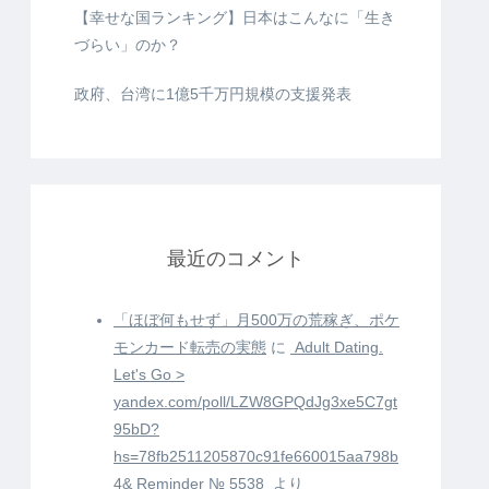
【幸せな国ランキング】日本はこんなに「生き
づらい」のか？
政府、台湾に1億5千万円規模の支援発表
最近のコメント
「ほぼ何もせず」月500万の荒稼ぎ、ポケ
モンカード転売の実態
に
️ Adult Dating.
Let's Go >
yandex.com/poll/LZW8GPQdJg3xe5C7gt
95bD?
hs=78fb2511205870c91fe660015aa798b
4& Reminder № 5538 ️
より