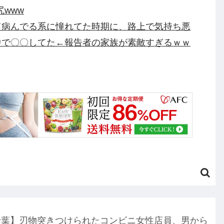
www
て病んでる系に憧れてた時期に、路上で気持ち悪
中で〇〇してた←報告者の家族が素敵すぎるｗｗ
税するので投票よろしく！！」→現在の野党「消
んだ！！」他
水良太郎さん死去で落語家・柳家小はださんが
・・・・・・他
 Engage Ver.〈ファーストエンゲージVer.〉」
り他
化した模様、UEFA側の逆転敗北すらあり得るような
円のフィギュアがヤバすぎるｗｗｗｗｗｗ「こんな高
千葉】刃物突きつけられたコンビニ女性店員、男から