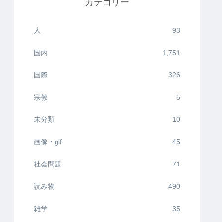
カテゴリー
人
93
国内
1,751
国際
326
宗教
5
未分類
10
画像・gif
45
社会問題
71
読み物
490
雑学
35