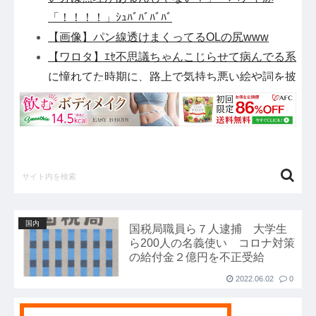
「！！！！」ｼｭﾊﾞﾊﾞﾊﾞﾊﾞ
【画像】パン線透けまくってるOLの尻www
【ワロタ】ｴｾ不思議ちゃんこじらせて病んでる系
に憧れてた時期に、路上で気持ち悪い絵や詞を披
露したり、土砂降りの中で〇〇してた←報告者の
家族が素敵すぎるｗｗｗ
衆院選でほぼ全ての野党「消費税減税するので投
票よろしく！！」→現在の野党「消費税減税やめ
ろ！！財源はどうするんだ！！」他
【衝撃】清水アキラさんの息子・清水良太郎さん
死去で落語家・柳家小はださんが「いじめ」「暴
国内
国税局職員ら７人逮捕 大学生
行」被害告発・・・・・・・・・他
ら200人の名義使い コロナ対策
【アルカナディア】「ヴェルルッタ First Engage
の給付金２億円を不正受給
Ver.〈ファーストエンゲージVer.〉」プラモデル
2022.06.02
0
【11時予約開始】他
【悲報】NHK、フジテレビの仲間入り他