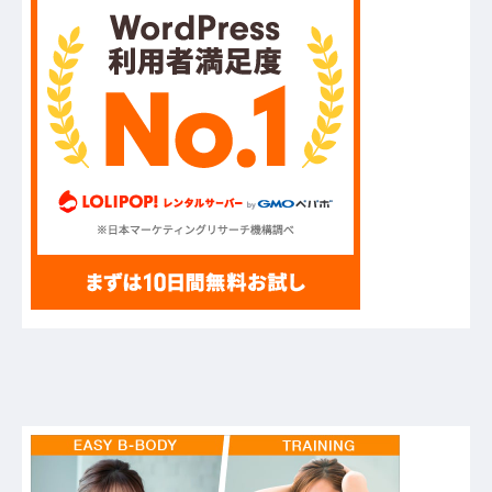
UEFAとFIFAの争いが完全に泥沼化した模様、
UEFA側の逆転敗北すらあり得るような情勢
に……他
ハードオフに売っていた4万4000円のフィギュア
がヤバすぎるｗｗｗｗｗｗ「こんな高いの？ｗ
ｗ」「逆に超安い」
【GIF】JSのカンチョーワロタ
【衝撃】報酬100万円超の治験募集がこちらｗｗ
ｗｗｗ(※画像あり)
【愕然】白のクラウン俺氏、高速道路左車線を制
限速度で走った結果wwwwwwwwwwww
【悲報】佐藤輝明・・・２軍でも盛大にやらかす
←あまり悲しませないでくれ