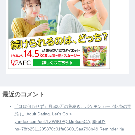
最近のコメント
「ほぼ何もせず」月500万の荒稼ぎ、ポケモンカード転売の実
態
に
️ Adult Dating. Let's Go >
yandex.com/poll/LZW8GPQdJg3xe5C7gt95bD?
hs=78fb2511205870c91fe660015aa798b4& Reminder №