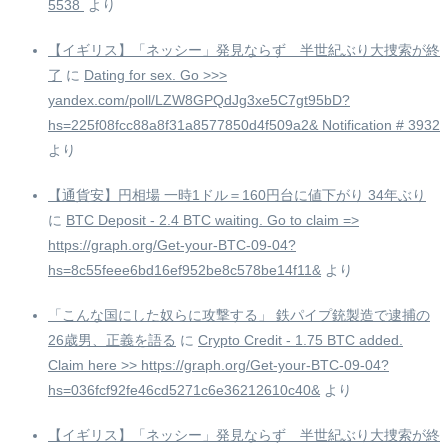
5538 ️
より
【イギリス】「ネッシー」発見ならず 半世紀ぶり大捜索が終
了
に
Dating for sex. Go >>>
yandex.com/poll/LZW8GPQdJg3xe5C7gt95bD?
hs=225f08fcc88a8f31a8577850d4f509a2& Notification # 3932
より
【通貨安】円相場 一時1ドル＝160円台に値下がり 34年ぶり
に
BTC Deposit - 2.4 BTC waiting. Go to claim =>
https://graph.org/Get-your-BTC-09-04?
hs=8c55feee6bd16ef952be8c578be14f11&
より
「こんな国にした奴らに攻撃する」 鉄パイプ銃製造で逮捕の
26歳男、正義を語る
に
Crypto Credit - 1.75 BTC added.
Claim here >> https://graph.org/Get-your-BTC-09-04?
hs=036fcf92fe46cd5271c6e36212610c40&
より
【イギリス】「ネッシー」発見ならず 半世紀ぶり大捜索が終