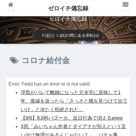
ゼロイチ備忘録
ホーム
メニュー
ゼロイチ備忘録
０(起)と１(結)の間にある承転(∞)
コロナ給付金
Error: Feed has an error or is not valid.
浮気がバレて離婚になった元夫宅に居候して1
年、復縁を迫ったら「さっさと職を見つけて出て
いけ」と冷たく拒絶された。
【8/6】8.6秒バズーカ、反日行為で消えるwww
X民「みいちゃん作者とダイアナが別人という言
い分は無理があるんじゃない？」 バチャ豚