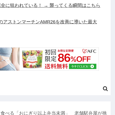
全に狙われている！ → 襲ってくる瞬間はこちら
渾身のアストンマーチンAMR26を改善に導いた最大
中ぱっくり”ドレス＆10cm超ヒー
ギギ・アンダルシア 水着Ver.」フィギュア【出
ついにセール終了のカウントダウンが開始他
ーの人が『AIに仕事を奪われる』って言ってる
ゃない？」他
円のフィギュアがヤバすぎるｗｗｗｗｗｗ「こんな高
も食べる「おにぎり以上弁当未満」 老舗駅弁屋が挑