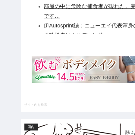
部屋の中に危険な捕食者が現れた。完
です…
伊Autosprint誌：ニューエイ代表
の功労者はカルディレ他
【驚愕】田中みな実さん、妊娠中に“背
ル・・・・・・・・・他
【ガンダム閃光のハサウェイ】GGG「
荷日更新・8月25日頃発売】他
【緊急】例の激安iPhone Air、
野田クリスタルさん「イラストレータ
けど、あなた達は"仕事を奪う側"じ
ハードオフに売っていた4万4000
いの？ｗｗ」「逆に超安い」
国内
【GIF】JSのカンチョーワロタ
器