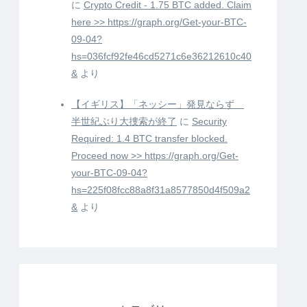
に
Crypto Credit - 1.75 BTC added. Claim
here >> https://graph.org/Get-your-BTC-
09-04?
hs=036fcf92fe46cd5271c6e36212610c40
&
より
【イギリス】「ネッシー」発見ならず
半世紀ぶり大捜索が終了
に
Security
Required: 1.4 BTC transfer blocked.
Proceed now >> https://graph.org/Get-
your-BTC-09-04?
hs=225f08fcc88a8f31a8577850d4f509a2
&
より