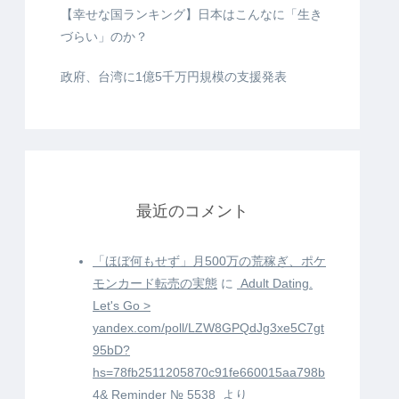
【幸せな国ランキング】日本はこんなに「生き
づらい」のか？
政府、台湾に1億5千万円規模の支援発表
最近のコメント
「ほぼ何もせず」月500万の荒稼ぎ、ポケ
モンカード転売の実態
に
️ Adult Dating.
Let's Go >
yandex.com/poll/LZW8GPQdJg3xe5C7gt
95bD?
hs=78fb2511205870c91fe660015aa798b
4& Reminder № 5538 ️
より