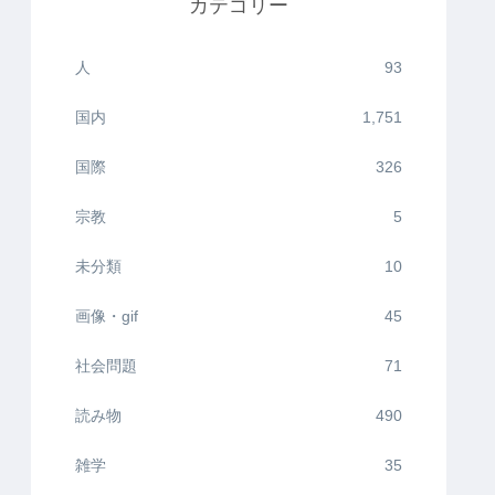
カテゴリー
人
93
国内
1,751
国際
326
宗教
5
未分類
10
画像・gif
45
社会問題
71
読み物
490
雑学
35