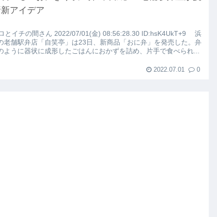
こちらｗｗｗｗｗ(※画像あり)
斬新アイデア
路左車線を制限速度で走った結果
ロとイチの間さん 2022/07/01(金) 08:56:28.30 ID:hsK4UkT+9 浜
の老舗駅弁店「自笑亭」は23日、新商品「おに弁」を発売した。弁
のように器状に成形したごはんにおかずを詰め、片手で食べられ...
大にやらかす←あまり悲しませないでくれ
2022.07.01
0