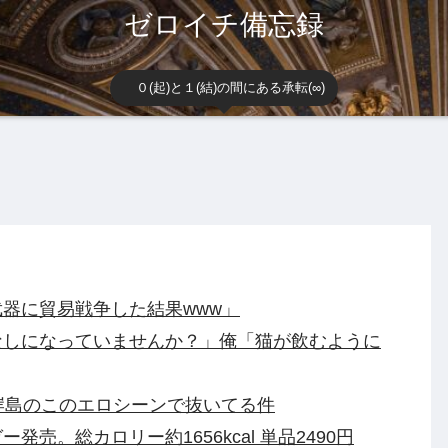
ゼロイチ備忘録
０(起)と１(結)の間にある承転(∞)
器に貿易戦争した結果www」
なしになっていませんか？」俺「猫が飲むように
岸島のこのエロシーンで抜いてる件
売。総カロリー約1656kcal 単品2490円