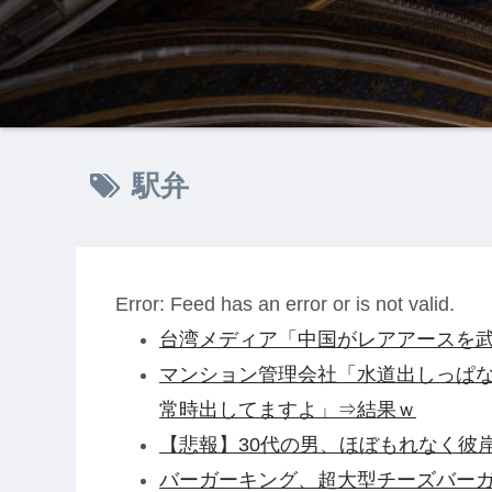
駅弁
Error: Feed has an error or is not valid.
台湾メディア「中国がレアアースを武
マンション管理会社「水道出しっぱ
常時出してますよ」⇒結果ｗ
【悲報】30代の男、ほぼもれなく彼
バーガーキング、超大型チーズバーガー発