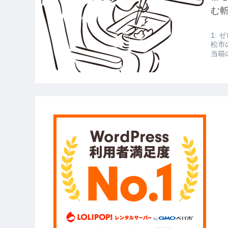
【衝撃】報酬100万円超の治験募集が
む
【愕然】白のクラウン俺氏、高速道
1: ゼ
wwwwwwwwwwww
松市
当箱
【悲報】佐藤輝明・・・２軍でも盛