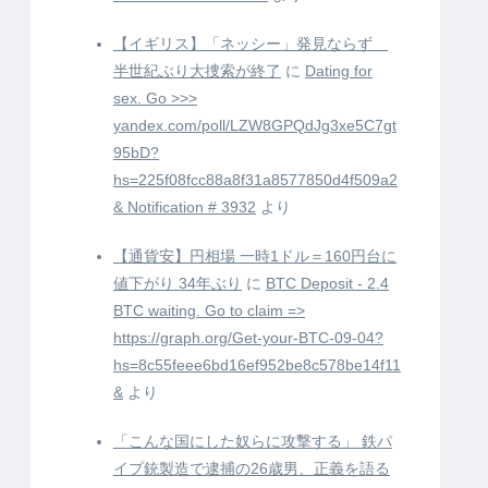
【イギリス】「ネッシー」発見ならず
半世紀ぶり大捜索が終了
に
Dating for
sex. Go >>>
yandex.com/poll/LZW8GPQdJg3xe5C7gt
95bD?
hs=225f08fcc88a8f31a8577850d4f509a2
& Notification # 3932
より
【通貨安】円相場 一時1ドル＝160円台に
値下がり 34年ぶり
に
BTC Deposit - 2.4
BTC waiting. Go to claim =>
https://graph.org/Get-your-BTC-09-04?
hs=8c55feee6bd16ef952be8c578be14f11
&
より
「こんな国にした奴らに攻撃する」 鉄パ
イプ銃製造で逮捕の26歳男、正義を語る