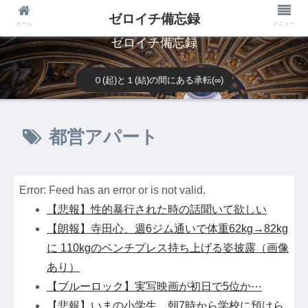
ゼロイチ備忘録
ホーム
メニュー
ゼロイチ備忘録
０(起)と１(結)の間にある承転(∞)
都営アパート
Error: Feed has an error or is not valid.
【悲報】性的暴行された時の話聞いて欲しい
【朗報】寺田心、週6ジム通いで体重62kg→82kg
に 110kgのベンチプレス持ち上げる姿披露（画像
あり）
【ブルーロック】実写映画が初日で5位か⋯
【悲報】いまの小学生 朝7時から学校に預けら