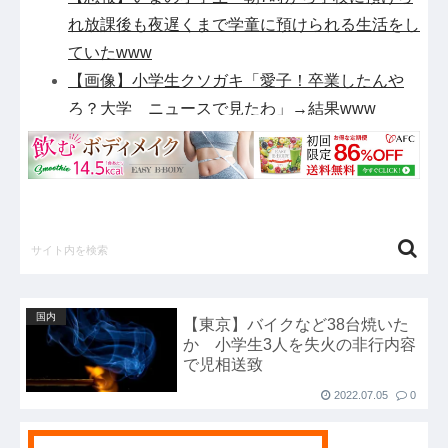
れ放課後も夜遅くまで学童に預けられる生活をし
ていたwww
【画像】小学生クソガキ「愛子！卒業したんや
ろ？大学 ニュースで見たわ」→結果www
国連が事実上の機能停止に陥りつつあると関係者
が告白、特に役に立たないくせに高給だけ毟り取
った結果……他
【衝撃】テレビ大好き高齢者のテレビ離れ、遂に
始まる…他
【悲報】元TOKIO長瀬智也さん、バイク写真を
投稿するも女子から「見た目が汚らしい」と叩か
国内
【東京】バイクなど38台焼いた
れ謝罪他
か 小学生3人を失火の非行内容
【悲報】任天堂キッズさん、「Aボタン長押し」
で児相送致
に気づかず任天堂に修正させてしまう他
2022.07.05
0
【戦慄】山で洒落にならない目にあった話をす
る、オカルト系で他