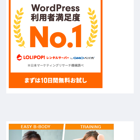
ハードオフに売っていた4万4000円のフィギュア
がヤバすぎるｗｗｗｗｗｗ「こんな高いの？ｗ
ｗ」「逆に超安い」
【GIF】JSのカンチョーワロタ
【衝撃】報酬100万円超の治験募集がこちらｗｗ
ｗｗｗ(※画像あり)
【愕然】白のクラウン俺氏、高速道路左車線を制
限速度で走った結果wwwwwwwwwwww
【悲報】佐藤輝明・・・２軍でも盛大にやらかす
←あまり悲しませないでくれ