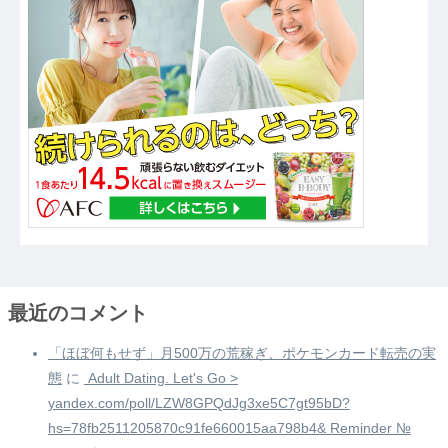
最近のコメント
「ほぼ何もせず」月500万の荒稼ぎ、ポケモンカード転売の実
態
に
️ Adult Dating. Let's Go >
yandex.com/poll/LZW8GPQdJg3xe5C7gt95bD?
hs=78fb2511205870c91fe660015aa798b4& Reminder №