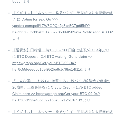
5538 ️
より
【イギリス】「ネッシー」発見ならず 半世紀ぶり大捜索が終
了
に
Dating for sex. Go >>>
yandex.com/poll/LZW8GPQdJg3xe5C7gt95bD?
hs=225f08fcc88a8f31a8577850d4f509a2& Notification # 3932
より
【通貨安】円相場 一時1ドル＝160円台に値下がり 34年ぶり
に
BTC Deposit - 2.4 BTC waiting. Go to claim =>
https://graph.org/Get-your-BTC-09-04?
hs=8c55feee6bd16ef952be8c578be14f11&
より
「こんな国にした奴らに攻撃する」 鉄パイプ銃製造で逮捕の
26歳男、正義を語る
に
Crypto Credit - 1.75 BTC added.
Claim here >> https://graph.org/Get-your-BTC-09-04?
hs=036fcf92fe46cd5271c6e36212610c40&
より
【イギリス】「ネッシー」発見ならず 半世紀ぶり大捜索が終