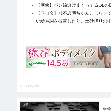
【画像】パン線透けまくってるOLの尻
【ワロタ】ｴｾ不思議ちゃんこじらせ
い絵や詞を披露したり、土砂降りの
ｗ
衆院選でほぼ全ての野党「消費税減
費税減税やめろ！！財源はどうする
【衝撃】清水アキラさんの息子・清
「いじめ」「暴行」被害告発・・・
【アルカナディア】「ヴェルルッタ First
プラモデル【11時予約開始】他
【悲報】NHK、フジテレビの仲間入
UEFAとFIFAの争いが完全に泥沼
情勢に……他
国際
ハードオフに売っていた4万4000
生