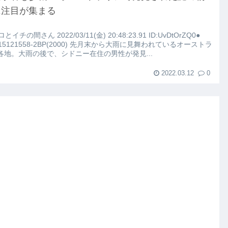
に注目が集まる
ロとイチの間さん 2022/03/11(金) 20:48:23.91 ID:UvDtOrZQ0●
こちらｗｗｗｗｗ(※画像あり)
415121558-2BP(2000) 先月末から大雨に見舞われているオーストラ
各地。大雨の後で、シドニー在住の男性が発見...
路左車線を制限速度で走った結果
2022.03.12
0
大にやらかす←あまり悲しませないでくれ