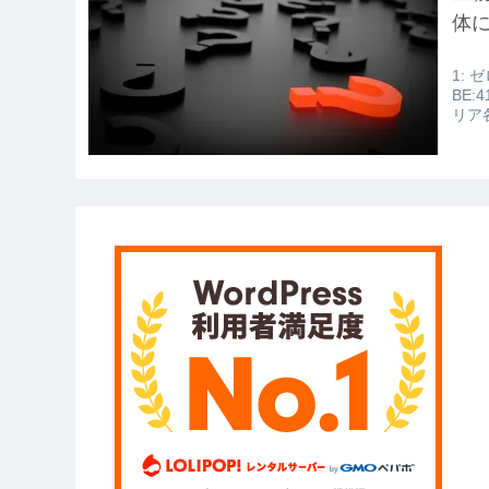
いの？ｗｗ」「逆に超安い」
体
【GIF】JSのカンチョーワロタ
1: ゼ
【衝撃】報酬100万円超の治験募集が
BE:
リア
【愕然】白のクラウン俺氏、高速道
wwwwwwwwwwww
【悲報】佐藤輝明・・・２軍でも盛