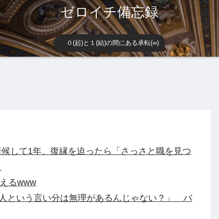
ゼロイチ備忘録
０(起)と１(結)の間にある承転(∞)
候して1年、復縁を迫ったら「さっさと職を見つ
。
えるwww
別人という言い分は無理があるんじゃない？」 バ