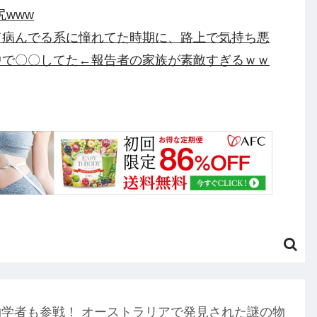
www
て病んでる系に憧れてた時期に、路上で気持ち悪
中で〇〇してた←報告者の家族が素敵すぎるｗｗ
税するので投票よろしく！！」→現在の野党「消
んだ！！」他
水良太郎さん死去で落語家・柳家小はださんが
・・・・・・他
 Engage Ver.〈ファーストエンゲージVer.〉」
り他
化した模様、UEFA側の逆転敗北すらあり得るような
円のフィギュアがヤバすぎるｗｗｗｗｗｗ「こんな高
物学者も参戦！ オーストラリアで発見された謎の物