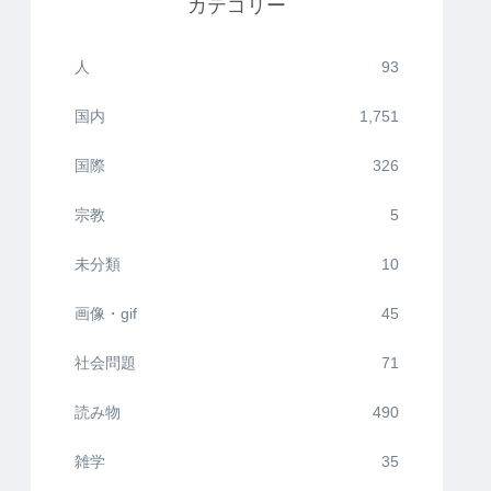
カテゴリー
人
93
国内
1,751
国際
326
宗教
5
未分類
10
画像・gif
45
社会問題
71
読み物
490
雑学
35