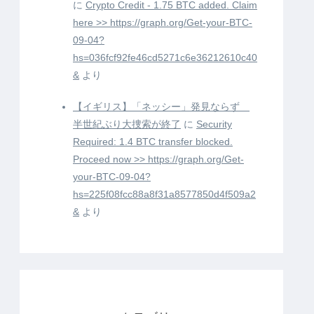
に
Crypto Credit - 1.75 BTC added. Claim
here >> https://graph.org/Get-your-BTC-
09-04?
hs=036fcf92fe46cd5271c6e36212610c40
&
より
【イギリス】「ネッシー」発見ならず
半世紀ぶり大捜索が終了
に
Security
Required: 1.4 BTC transfer blocked.
Proceed now >> https://graph.org/Get-
your-BTC-09-04?
hs=225f08fcc88a8f31a8577850d4f509a2
&
より