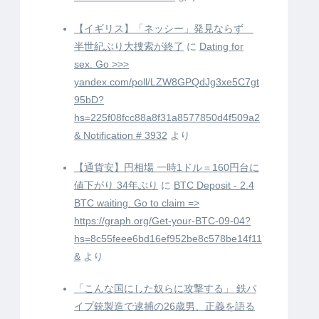
【イギリス】「ネッシー」発見ならず
半世紀ぶり大捜索が終了
に
Dating for
sex. Go >>>
yandex.com/poll/LZW8GPQdJg3xe5C7gt
95bD?
hs=225f08fcc88a8f31a8577850d4f509a2
& Notification # 3932
より
【通貨安】円相場 一時1ドル＝160円台に
値下がり 34年ぶり
に
BTC Deposit - 2.4
BTC waiting. Go to claim =>
https://graph.org/Get-your-BTC-09-04?
hs=8c55feee6bd16ef952be8c578be14f11
&
より
「こんな国にした奴らに攻撃する」 鉄パ
イプ銃製造で逮捕の26歳男、正義を語る