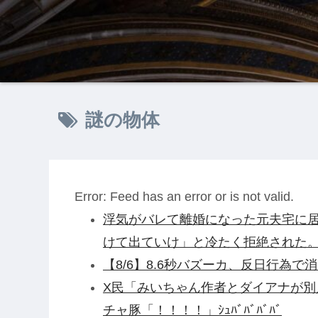
謎の物体
Error: Feed has an error or is not valid.
浮気がバレて離婚になった元夫宅に居
けて出ていけ」と冷たく拒絶された
【8/6】8.6秒バズーカ、反日行為で消
X民「みいちゃん作者とダイアナが
チャ豚「！！！！」ｼｭﾊﾞﾊﾞﾊﾞﾊﾞ