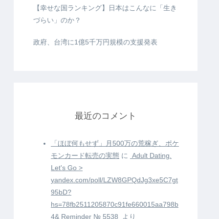
【幸せな国ランキング】日本はこんなに「生き
づらい」のか？
政府、台湾に1億5千万円規模の支援発表
最近のコメント
「ほぼ何もせず」月500万の荒稼ぎ、ポケ
モンカード転売の実態
に
️ Adult Dating.
Let's Go >
yandex.com/poll/LZW8GPQdJg3xe5C7gt
95bD?
hs=78fb2511205870c91fe660015aa798b
4& Reminder № 5538 ️
より