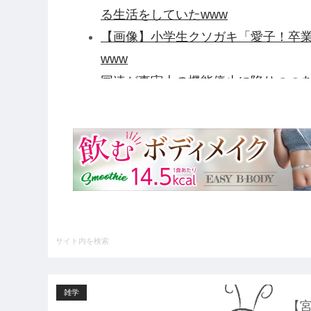
る生活をしていたwww
【画像】小学生クソガキ「愛子！卒
www
国連が事実上の機能停止に陥りつつ
給だけ毟り取った結果……他
【衝撃】テレビ大好き高齢者のテレ
【悲報】元TOKIO長瀬智也さん、
い」と叩かれ謝罪他
【悲報】任天堂キッズさん、「Aボ
他
【戦慄】山で洒落にならない目にあ
ハードオフに売っていた4万4000
いの？ｗｗ」「逆に超安い」
雑学
【GIF】JSのカンチョーワロタ
【