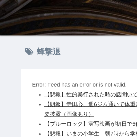
蜂撃退
Error: Feed has an error or is not valid.
【悲報】性的暴行された時の話聞い
【朗報】寺田心、週6ジム通いで体重62
姿披露（画像あり）
【ブルーロック】実写映画が初日で5
【悲報】いまの小学生 朝7時から学