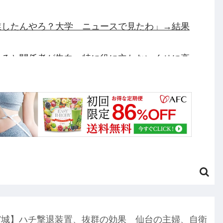
業したんやろ？大学 ニュースで見たわ」→結果
あると関係者が告白、特に役に立たないくせに高
ビ離れ、遂に始まる…他
バイク写真を投稿するも女子から「見た目が汚らし
タン長押し」に気づかず任天堂に修正させてしまう
った話をする、オカルト系で他
円のフィギュアがヤバすぎるｗｗｗｗｗｗ「こんな高
宮城】ハチ撃退装置、抜群の効果 仙台の主婦、自衛