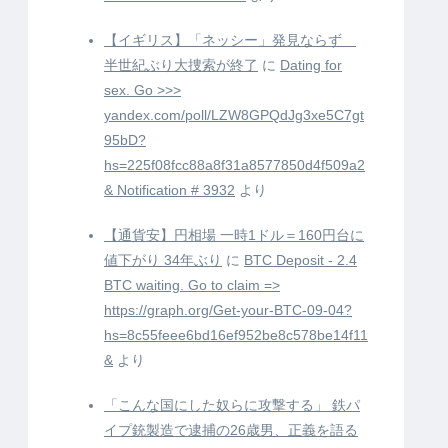
【イギリス】「ネッシー」発見ならず
半世紀ぶり大捜索が終了
に
Dating for
sex. Go >>>
yandex.com/poll/LZW8GPQdJg3xe5C7gt
95bD?
hs=225f08fcc88a8f31a8577850d4f509a2
& Notification # 3932
より
【通貨安】円相場 一時1ドル＝160円台に
値下がり 34年ぶり
に
BTC Deposit - 2.4
BTC waiting. Go to claim =>
https://graph.org/Get-your-BTC-09-04?
hs=8c55feee6bd16ef952be8c578be14f11
&
より
「こんな国にした奴らに攻撃する」 鉄パ
イプ銃製造で逮捕の26歳男、正義を語る