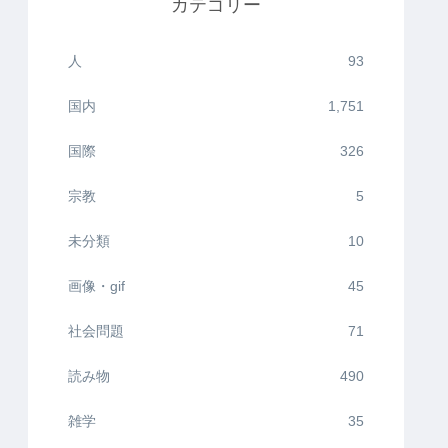
カテゴリー
人
93
国内
1,751
国際
326
宗教
5
未分類
10
画像・gif
45
社会問題
71
読み物
490
雑学
35