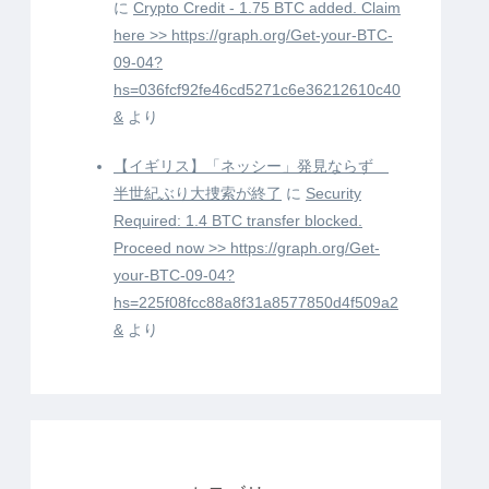
に
Crypto Credit - 1.75 BTC added. Claim
here >> https://graph.org/Get-your-BTC-
09-04?
hs=036fcf92fe46cd5271c6e36212610c40
&
より
【イギリス】「ネッシー」発見ならず
半世紀ぶり大捜索が終了
に
Security
Required: 1.4 BTC transfer blocked.
Proceed now >> https://graph.org/Get-
your-BTC-09-04?
hs=225f08fcc88a8f31a8577850d4f509a2
&
より