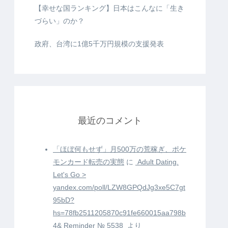
【幸せな国ランキング】日本はこんなに「生き
づらい」のか？
政府、台湾に1億5千万円規模の支援発表
最近のコメント
「ほぼ何もせず」月500万の荒稼ぎ、ポケ
モンカード転売の実態
に
️ Adult Dating.
Let's Go >
yandex.com/poll/LZW8GPQdJg3xe5C7gt
95bD?
hs=78fb2511205870c91fe660015aa798b
4& Reminder № 5538 ️
より