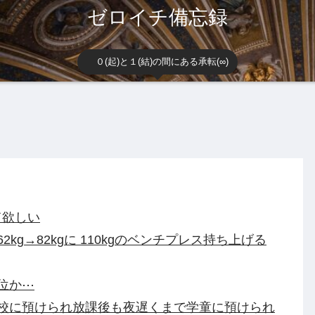
ゼロイチ備忘録
０(起)と１(結)の間にある承転(∞)
て欲しい
kg→82kgに 110kgのベンチプレス持ち上げる
位か⋯
校に預けられ放課後も夜遅くまで学童に預けられ