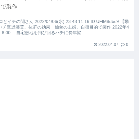
こちらｗｗｗｗｗ(※画像あり)
的で製作
路左車線を制限速度で走った結果
ロとイチの間さん 2022/04/06(水) 23:48:11.16 ID:UFlM8dbc9 【動
ハチ撃退装置、抜群の効果 仙台の主婦、自衛目的で製作 2022年4
 6:00 自宅敷地を飛び回るハチに長年悩...
大にやらかす←あまり悲しませないでくれ
2022.04.07
0