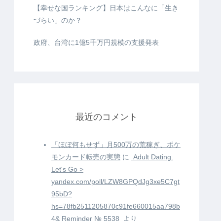
【幸せな国ランキング】日本はこんなに「生き
づらい」のか？
政府、台湾に1億5千万円規模の支援発表
最近のコメント
「ほぼ何もせず」月500万の荒稼ぎ、ポケ
モンカード転売の実態
に
️ Adult Dating.
Let's Go >
yandex.com/poll/LZW8GPQdJg3xe5C7gt
95bD?
hs=78fb2511205870c91fe660015aa798b
4& Reminder № 5538 ️
より