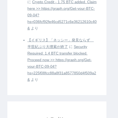
に
Crypto Credit - 1.75 BTC added. Claim
here >> https://graph.org/Get-your-BTC-
09-04?
hs=036fcf92fe46cd5271c6e36212610c40
&
より
【イギリス】「ネッシー」発見ならず
半世紀ぶり大捜索が終了
に
Security
Required: 1.4 BTC transfer blocked.
Proceed now >> https://graph.org/Get-
your-BTC-09-04?
hs=225f08fcc88a8f31a8577850d4f509a2
&
より