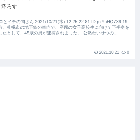
こちらｗｗｗｗｗ(※画像あり)
で降ろす
路左車線を制限速度で走った結果
ロとイチの間さん 2021/10/21(木) 12:25:22.81 ID:pxYnHQ7X9 19
方、札幌市の地下鉄の車内で、座席の女子高校生に向けて下半身を
したとして、45歳の男が逮捕されました。 公然わいせつの...
大にやらかす←あまり悲しませないでくれ
2021.10.21
0