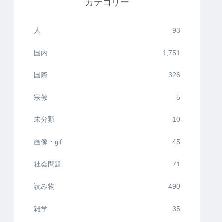
カテゴリー
人
93
国内
1,751
国際
326
宗教
5
未分類
10
画像・gif
45
社会問題
71
読み物
490
雑学
35