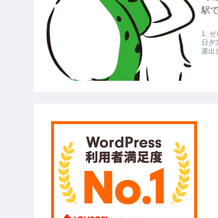
【衝撃】報酬100万円超の治験募集が
駅
【愕然】白のクラウン俺氏、高速道
1: ゼ
wwwwwwwwwwww
日夕
露出
【悲報】佐藤輝明・・・２軍でも盛