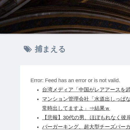
捕まえる
Error: Feed has an error or is not valid.
台湾メディア「中国がレアアースを武
マンション管理会社「水道出しっぱ
常時出してますよ」⇒結果ｗ
【悲報】30代の男、ほぼもれなく彼
バーガーキング、超大型チーズバーガー発