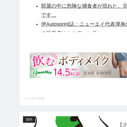
部屋の中に危険な捕食者が現れた。完
です…
伊Autosprint誌：ニューエイ代表
の功労者はカルディレ他
【驚愕】田中みな実さん、妊娠中に“背
ル・・・・・・・・・他
【ガンダム閃光のハサウェイ】GGG「
荷日更新・8月25日頃発売】他
【緊急】例の激安iPhone Air、
野田クリスタルさん「イラストレータ
けど、あなた達は"仕事を奪う側"じ
ハードオフに売っていた4万4000
いの？ｗｗ」「逆に超安い」
国内
【GIF】JSのカンチョーワロタ
【