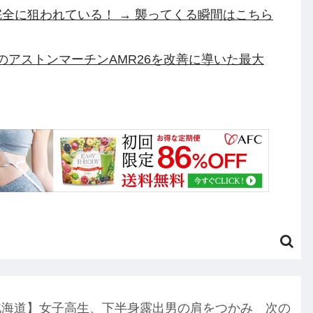
全に狙われている！ → 襲ってくる瞬間はこちら
渾身のアストンマーチンAMR26を改善に導いた最大
中ぱっくり”ドレス＆10cm超ヒー
ギギ・アンダルシア 水着Ver.」フィギュア【出
ついにセール終了のカウントダウンが開始他
ーの人が『AIに仕事を奪われる』って言ってる
ゃない？」他
円のフィギュアがヤバすぎるｗｗｗｗｗｗ「こんな高
北海道】女子高生、下半身露出男の肩をつかみ 次の