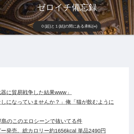
ゼロイチ備忘録
０(起)と１(結)の間にある承転(∞)
器に貿易戦争した結果www」
なしになっていませんか？」俺「猫が飲むように
岸島のこのエロシーンで抜いてる件
売。総カロリー約1656kcal 単品2490円