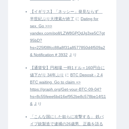
【イギリス】「ネッシー」発見ならず
半世紀ぶり大捜索が終了
に
Dating for
sex. Go >>>
yandex.com/poll/LZW8GPQdJg3xe5C7gt
95bD?
hs=225f08fcc88a8f31a8577850d4f509a2
& Notification # 3932
より
【通貨安】円相場 一時1ドル＝160円台に
値下がり 34年ぶり
に
BTC Deposit - 2.4
BTC waiting. Go to claim =>
https://graph.org/Get-your-BTC-09-04?
hs=8c55feee6bd16ef952be8c578be14f11
&
より
「こんな国にした奴らに攻撃する」 鉄パ
イプ銃製造で逮捕の26歳男、正義を語る