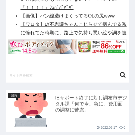
「！！！！」ｼｭﾊﾞﾊﾞﾊﾞﾊﾞ
【画像】パン線透けまくってるOLの尻www
【ワロタ】ｴｾ不思議ちゃんこじらせて病んでる系
に憧れてた時期に、路上で気持ち悪い絵や詞を披
露したり、土砂降りの中で〇〇してた←報告者の
家族が素敵すぎるｗｗｗ
衆院選でほぼ全ての野党「消費税減税するので投
票よろしく！！」→現在の野党「消費税減税やめ
ろ！！財源はどうするんだ！！」他
【衝撃】清水アキラさんの息子・清水良太郎さん
死去で落語家・柳家小はださんが「いじめ」「暴
国内
IEサポート終了に対し調布市デジ
行」被害告発・・・・・・・・・他
タル課「何で今、急に。費用面
【アルカナディア】「ヴェルルッタ First Engage
の調整に苦慮」
Ver.〈ファーストエンゲージVer.〉」プラモデル
【11時予約開始】他
2022.06.17
0
【悲報】NHK、フジテレビの仲間入り他