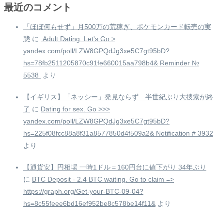
最近のコメント
「ほぼ何もせず」月500万の荒稼ぎ、ポケモンカード転売の実
態
に
️ Adult Dating. Let's Go >
yandex.com/poll/LZW8GPQdJg3xe5C7gt95bD?
hs=78fb2511205870c91fe660015aa798b4& Reminder №
5538 ️
より
【イギリス】「ネッシー」発見ならず 半世紀ぶり大捜索が終
了
に
Dating for sex. Go >>>
yandex.com/poll/LZW8GPQdJg3xe5C7gt95bD?
hs=225f08fcc88a8f31a8577850d4f509a2& Notification # 3932
より
【通貨安】円相場 一時1ドル＝160円台に値下がり 34年ぶり
に
BTC Deposit - 2.4 BTC waiting. Go to claim =>
https://graph.org/Get-your-BTC-09-04?
hs=8c55feee6bd16ef952be8c578be14f11&
より