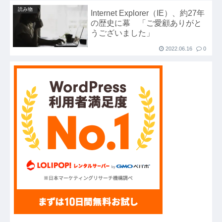
読み物
UEFAとFIFAの争いが完全に泥沼化した模様、
Internet Explorer（IE）、約27年
の歴史に幕 「ご愛顧ありがと
UEFA側の逆転敗北すらあり得るような情勢
うございました」
に……他
2022.06.16
0
ハードオフに売っていた4万4000円のフィギュア
がヤバすぎるｗｗｗｗｗｗ「こんな高いの？ｗ
ｗ」「逆に超安い」
【GIF】JSのカンチョーワロタ
【衝撃】報酬100万円超の治験募集がこちらｗｗ
ｗｗｗ(※画像あり)
【愕然】白のクラウン俺氏、高速道路左車線を制
限速度で走った結果wwwwwwwwwwww
【悲報】佐藤輝明・・・２軍でも盛大にやらかす
←あまり悲しませないでくれ