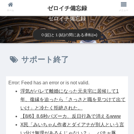
ゼロイチ備忘録
ホーム
メニュー
ゼロイチ備忘録
０(起)と１(結)の間にある承転(∞)
サポート終了
Error: Feed has an error or is not valid.
浮気がバレて離婚になった元夫宅に居候して1
年、復縁を迫ったら「さっさと職を見つけて出て
いけ」と冷たく拒絶された。
【8/6】8.6秒バズーカ、反日行為で消えるwww
X民「みいちゃん作者とダイアナが別人という言
い分は無理があるんじゃない？」 バチャ豚